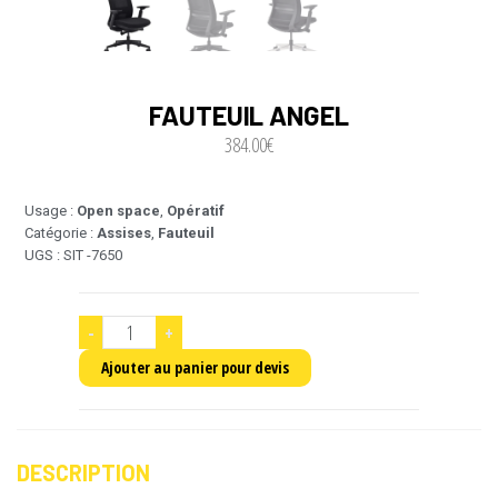
FAUTEUIL ANGEL
384.00
€
Usage :
Open space
,
Opératif
Catégorie :
Assises
,
Fauteuil
UGS : SIT -7650
-
+
Ajouter au panier pour devis
DESCRIPTION