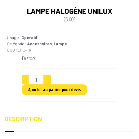
LAMPE HALOGÈNE UNILUX
25.00
€
Usage :
Opératif
Catégorie :
Accessoires
,
Lampe
UGS : LHU-19
En stock
-
+
Ajouter au panier pour devis
DESCRIPTION